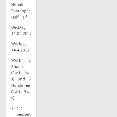
Hündin:
Spotdog´s
Half Half
Decktag:
11.02.2022
Wurftag:
14.4.2022
Wurf: 3
Rüden
(2w-b, 1w-
s) und 5
Hündinnen
(2w-b, 3w-
s)
alle
beidseitig